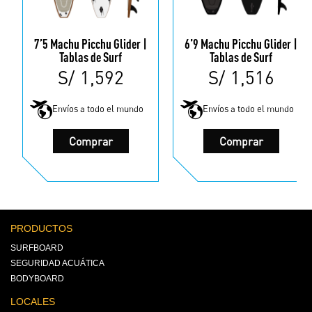
7’5 Machu Picchu Glider |
6’9 Machu Picchu Glider |
Tablas de Surf
Tablas de Surf
S/
1,592
S/
1,516
Envíos a todo el mundo
Envíos a todo el mundo
Este
Este
Comprar
Comprar
producto
produc
tiene
tiene
múltiples
múltip
variantes.
variant
Las
Las
opciones
opcion
se
se
pueden
puede
PRODUCTOS
elegir
elegir
en
en
SURFBOARD
la
la
SEGURIDAD ACUÁTICA
página
página
de
de
BODYBOARD
producto
produc
LOCALES