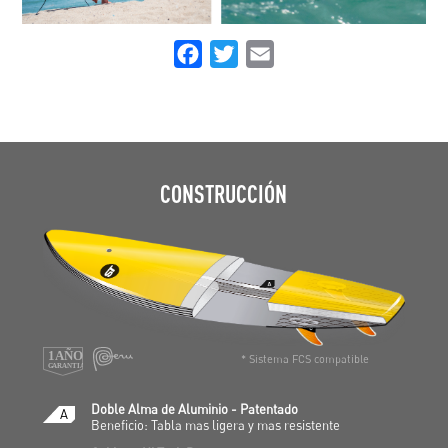
F
T
E
a
w
m
c
i
a
e
t
i
b
t
l
CONSTRUCCIÓN
o
e
o
r
k
* Sistema FCS compatible
Doble Alma de Aluminio - Patentado
A
Beneficio: Tabla mas ligera y mas resistente