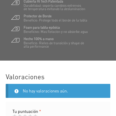
Cubierta Hi Tech Patentada
B
Durabilidad: soporta cambios extremos
de temperatura evitando la deslaminacion
Protector de Borde
C
Beneficio: Protege todo el borde de la tabla
Foam para tabla epóxica
D
Beneficivo: Mas flotacion y no absorbe agua
Hecho 100% a mano
E
Beneficio: Rieles de transición y shape de
alta performance
Valoraciones
No hay valoraciones aún.
Tu puntuación
*