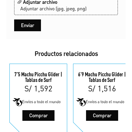
Adjuntar archivo
Adjuntar archivo (jpg, jpeg, png)
Productos relacionados
7’5 Machu Picchu Glider |
6’9 Machu Picchu Glider |
Tablas de Surf
Tablas de Surf
S/
1,592
S/
1,516
Envíos a todo el mundo
Envíos a todo el mundo
Este
Este
Comprar
Comprar
producto
produc
tiene
tiene
múltiples
múltip
variantes.
variant