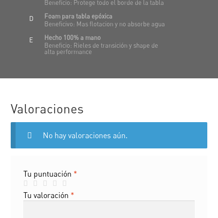
Beneficio: Protege todo el borde de la tabla
Foam para tabla epóxica
D
Beneficivo: Mas flotacion y no absorbe agua
Hecho 100% a mano
E
Beneficio: Rieles de transición y shape de
alta performance
Valoraciones
No hay valoraciones aún.
Tu puntuación
*
Tu valoración
*