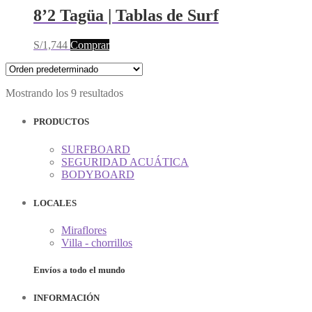
pueden
producto
múltiples
8’2 Tagüa | Tablas de Surf
elegir
variantes.
en
Las
la
Este
S/
1,744
Comprar
opciones
página
producto
se
de
tiene
pueden
producto
múltiples
elegir
Mostrando los 9 resultados
variantes.
en
Las
la
opciones
PRODUCTOS
página
se
de
pueden
producto
SURFBOARD
elegir
SEGURIDAD ACUÁTICA
en
BODYBOARD
la
página
LOCALES
de
producto
Miraflores
Villa - chorrillos
Envíos a todo el mundo
INFORMACIÓN