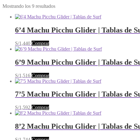
Mostrando los 9 resultados
6’4 Machu Picchu Glider | Tablas de S
Este
S/
1,440
Comprar
producto
tiene
múltiples
6’9 Machu Picchu Glider | Tablas de S
variantes.
Las
Este
S/
1,516
Comprar
opciones
producto
se
tiene
pueden
múltiples
7’5 Machu Picchu Glider | Tablas de S
elegir
variantes.
en
Las
la
Este
S/
1,592
Comprar
opciones
página
producto
se
de
tiene
pueden
producto
múltiples
8’2 Machu Picchu Glider | Tablas de S
elegir
variantes.
en
Las
la
Este
S/
1,744
Comprar