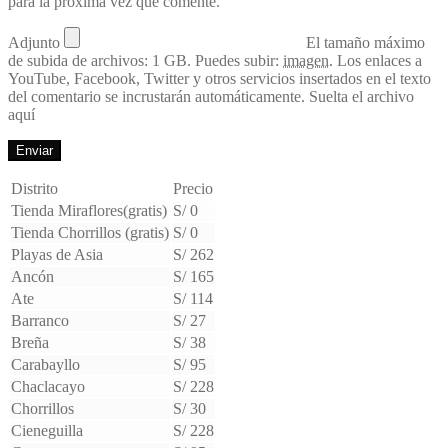
para la próxima vez que comente.
Adjunto
El tamaño máximo
de subida de archivos: 1 GB.
Puedes subir:
imagen
.
Los enlaces a
YouTube, Facebook, Twitter y otros servicios insertados en el texto
del comentario se incrustarán automáticamente.
Suelta el archivo
aquí
Distrito
Precio
Tienda Miraflores(gratis)
S/ 0
Tienda Chorrillos (gratis)
S/ 0
Playas de Asia
S/ 262
Ancón
S/ 165
Ate
S/ 114
Barranco
S/ 27
Breña
S/ 38
Carabayllo
S/ 95
Chaclacayo
S/ 228
Chorrillos
S/ 30
Cieneguilla
S/ 228