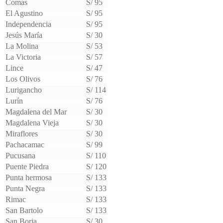
Comas
S/ 95
El Agustino
S/ 95
Independencia
S/ 95
Jesús María
S/ 30
La Molina
S/ 53
La Victoria
S/ 57
Lince
S/ 47
Los Olivos
S/ 76
Lurigancho
S/ 114
Lurín
S/ 76
Magdalena del Mar
S/ 30
Magdalena Vieja
S/ 30
Miraflores
S/ 30
Pachacamac
S/ 99
Pucusana
S/ 110
Puente Piedra
S/ 120
Punta hermosa
S/ 133
Punta Negra
S/ 133
Rimac
S/ 133
San Bartolo
S/ 133
San Borja
S/ 30