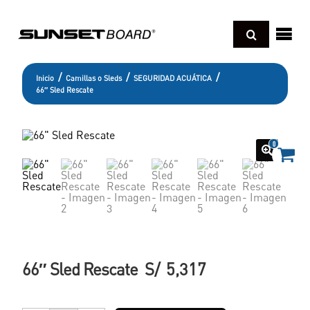
Regresar
sotros
/
/
/
Inicio
Camillas o Sleds
SEGURIDAD ACUÁTICA
66″ Sled Rescate
cnología
Regresar
UNBOARD
deos
0
Regresar
ONGBOARD
xperience pro
og
Regresar
HORTBOARD
kimboard
D SCHOOL BOARD
amillas o Sleds
paraciones y cuidados
andboard
er todo
oyas
66″ Sled Rescate
S/
5,317