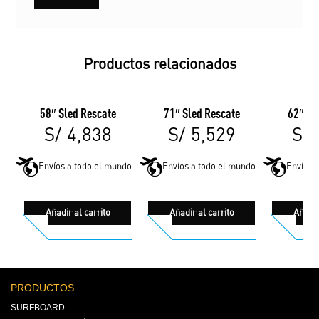
Productos relacionados
58″ Sled Rescate
71″ Sled Rescate
62″ Sl
S/
4,838
S/
5,529
S/
Envíos a todo el mundo
Envíos a todo el mundo
Envíos 
Añadir al carrito
Añadir al carrito
Añadir
PRODUCTOS
SURFBOARD