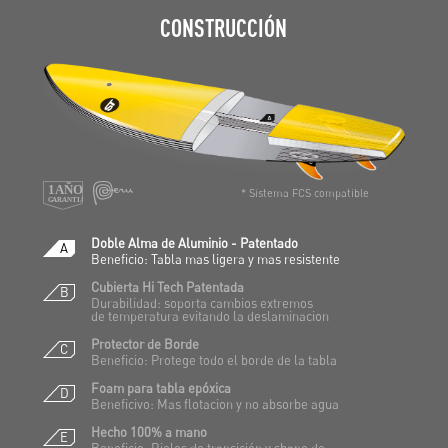
CONSTRUCCIÓN
o
e
o
r
k
* Sistema FCS compatible
Doble Alma de Aluminio - Patentado
A
Beneficio: Tabla mas ligera y mas resistente
Cubierta Hi Tech Patentada
B
Durabilidad: soporta cambios extremos
de temperatura evitando la deslaminacion
Protector de Borde
C
Beneficio: Protege todo el borde de la tabla
Foam para tabla epóxica
D
Beneficivo: Mas flotacion y no absorbe agua
Hecho 100% a mano
E