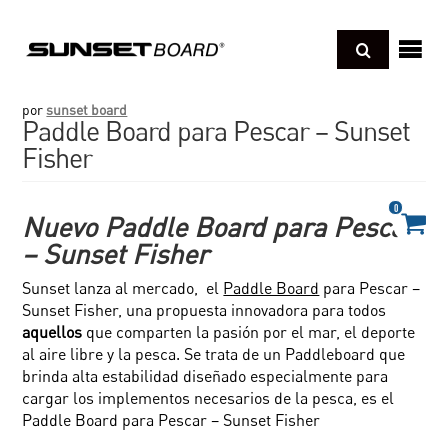
Regresar
sotros
por
sunset board
Paddle Board para Pescar – Sunset
cnología
Fisher
Regresar
UNBOARD
deos
0
Regresar
Nuevo Paddle Board para Pescar
ONGBOARD
– Sunset Fisher
xperience pro
og
Regresar
HORTBOARD
Sunset lanza al mercado, el
Paddle Board
para Pescar –
kimboard
Sunset Fisher, una propuesta innovadora para todos
D SCHOOL BOARD
amillas o Sleds
paraciones y cuidados
aquellos
que comparten la pasión por el mar, el deporte
andboard
al aire libre y la pesca. Se trata de un Paddleboard que
er todo
oyas
brinda alta estabilidad diseñado especialmente para
cargar los implementos necesarios de la pesca, es el
Paddle Board para Pescar – Sunset Fisher