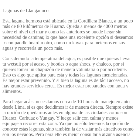
Lagunas de Llanganuco
Esta laguna hermosa está ubicada en la Cordillera Blanca, a un poco
más de 80 kilómetros de Huaraz. Queda a menos de 4000 metros
sobre el nivel del mar y como las anteriores se puede llegar sin
necesidad de caminar, lo que hace una excelente opción si deseamos
ir con paddle board u otro, como un kayak para meternos en sus
aguas y recorrerla un poco más.
Considerando la temperatura del agua, es posible que quieras llevar
tu wetsuit por si acaso, y booties o aqua shoes, y chaleco, por si
quieres tomar un chapuzón de manera voluntaria o por accidente.
Esto es algo que aplica para esta y todas las lagunas mencionadas,
Es mejor estar prevenido. Y si bien la laguna es de fácil acceso, no
hay grandes servicios cerca. Es mejor estar preparados con agua y
alimentos.
Para llegar acá si necesitamos cerca de 10 horas de manejo en auto
desde Lima, si es que decidimos ir de manera directa. Siempre existe
la opción de quedarnos antes en alguna de las ciudades como son
Huaraz, Carhuaz o Yungay. Y luego salir con calma y menos
equipaje a recorrer esta zona. Ya que no sólo tenemos la opción de
conocer estas lagunas, sino también la de visitar más atractivos como
son los nevados, Pero para ello es mejor consultar a alguna agencia