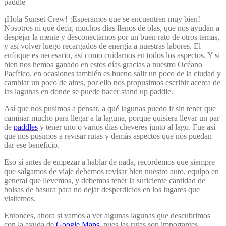
¡Hola Sunset Crew! ¡Esperamos que se encuentren muy bien!
Nosotros ni qué decir, muchos días llenos de olas, que nos ayudan a
despejar la mente y desconectarnos por un buen rato de otros temas,
y así volver luego recargados de energía a nuestras labores. El
enfoque es necesario, así como cuidarnos en todos los aspectos. Y si
bien nos hemos ganado en estos días gracias a nuestro Océano
Pacífico, en ocasiones también es bueno salir un poco de la ciudad y
cambiar un poco de aires, por ello nos propusimos escribir acerca de
las lagunas en donde se puede hacer stand up paddle.
Así que nos pusimos a pensar, a qué lagunas puedo ir sin tener que
caminar mucho para llegar a la laguna, porque quisiera llevar un par
de
paddles
y tener uno o varios días cheveres junto al lago. Fue así
que nos pusimos a revisar rutas y demás aspectos que nos puedan
dar ese beneficio.
Eso sí antes de empezar a hablar de nada, recordemos que siempre
que salgamos de viaje debemos revisar bien nuestro auto, equipo en
general que llevemos, y debemos tener la suficiente cantidad de
bolsas de basura para no dejar desperdicios en los lugares que
visitemos.
Entonces, ahora si vamos a ver algunas lagunas que descubrimos
con la ayuda de
Google Maps
, pues las rutas son importantes