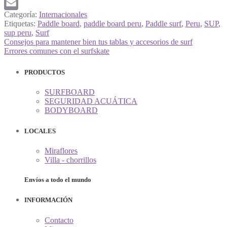
Twitter
Categoría:
Internacionales
Email
Etiquetas:
Paddle board
,
paddle board peru
,
Paddle surf
,
Peru
,
SUP
,
sup peru
,
Surf
Navegación
Anterior:
Consejos para mantener bien tus tablas y accesorios de surf
Siguiente:
Errores comunes con el surfskate
de
entradas
PRODUCTOS
SURFBOARD
SEGURIDAD ACUÁTICA
BODYBOARD
LOCALES
Miraflores
Villa - chorrillos
Envíos a todo el mundo
INFORMACIÓN
Contacto