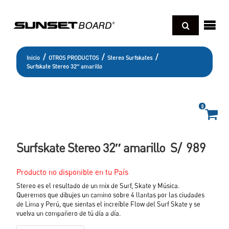
Regresar
sotros
/
/
/
Inicio
OTROS PRODUCTOS
Stereo Surfskates
Surfskate Stereo 32″ amarillo
cnología
Regresar
UNBOARD
deos
0
Regresar
ONGBOARD
xperience pro
og
Regresar
HORTBOARD
Surfskate Stereo 32″ amarillo
S/
989
kimboard
D SCHOOL BOARD
amillas o Sleds
paraciones y cuidados
Producto no disponible en tu País
andboard
er todo
oyas
Stereo es el resultado de un mix de Surf, Skate y Música.
Queremos que dibujes un camino sobre 4 llantas por las ciudades
de Lima y Perú, que sientas el increíble Flow del Surf Skate y se
vuelva un compañero de tú día a día.