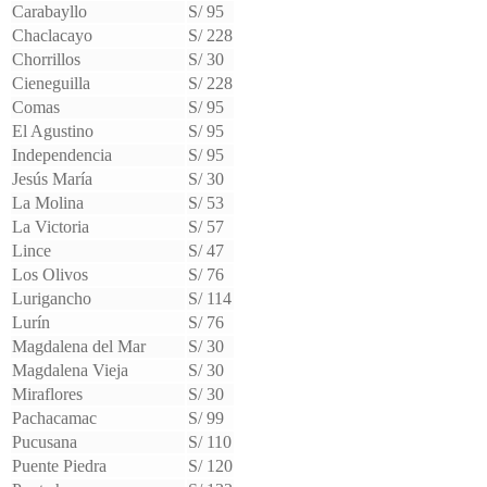
Carabayllo
S/ 95
Chaclacayo
S/ 228
Chorrillos
S/ 30
Cieneguilla
S/ 228
Comas
S/ 95
El Agustino
S/ 95
Independencia
S/ 95
Jesús María
S/ 30
La Molina
S/ 53
La Victoria
S/ 57
Lince
S/ 47
Los Olivos
S/ 76
Lurigancho
S/ 114
Lurín
S/ 76
Magdalena del Mar
S/ 30
Magdalena Vieja
S/ 30
Miraflores
S/ 30
Pachacamac
S/ 99
Pucusana
S/ 110
Puente Piedra
S/ 120