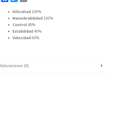
a
w
m
Dificultad
100%
c
i
a
Maniobrabilidad
100%
e
t
i
Control
40%
b
t
l
Estabilidad
40%
o
e
Velocidad
60%
o
r
k
Valoraciones (0)