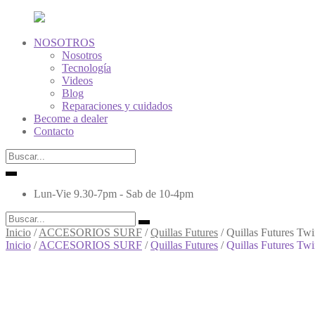
NOSOTROS
Nosotros
Tecnología
Videos
Blog
Reparaciones y cuidados
ok
Become a dealer
Contacto
Lun-Vie 9.30-7pm - Sab de 10-4pm
Inicio
/
ACCESORIOS SURF
/
Quillas Futures
/
Quillas Futures Tw
Inicio
/
ACCESORIOS SURF
/
Quillas Futures
/
Quillas Futures Tw