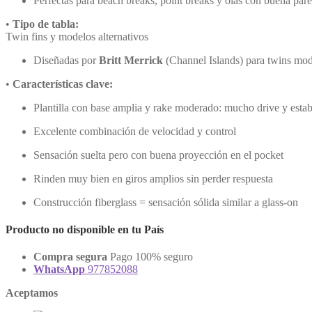
Perfectas para beach breaks, point breaks y olas con buena par
•
Tipo de tabla:
Twin fins y modelos alternativos
Diseñadas por
Britt Merrick
(Channel Islands) para twins mod
•
Características clave:
Plantilla con base amplia y rake moderado: mucho drive y estab
Excelente combinación de velocidad y control
Sensación suelta pero con buena proyección en el pocket
Rinden muy bien en giros amplios sin perder respuesta
Construcción fiberglass = sensación sólida similar a glass-on
Producto no disponible en tu País
Compra segura
Pago 100% seguro
WhatsApp
977852088
Aceptamos