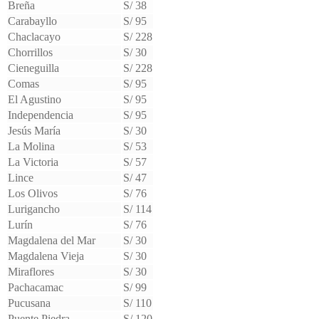
Breña
S/ 38
Carabayllo
S/ 95
Chaclacayo
S/ 228
Chorrillos
S/ 30
Cieneguilla
S/ 228
Comas
S/ 95
El Agustino
S/ 95
Independencia
S/ 95
Jesús María
S/ 30
La Molina
S/ 53
La Victoria
S/ 57
Lince
S/ 47
Los Olivos
S/ 76
Lurigancho
S/ 114
Lurín
S/ 76
Magdalena del Mar
S/ 30
Magdalena Vieja
S/ 30
Miraflores
S/ 30
Pachacamac
S/ 99
Pucusana
S/ 110
Puente Piedra
S/ 120