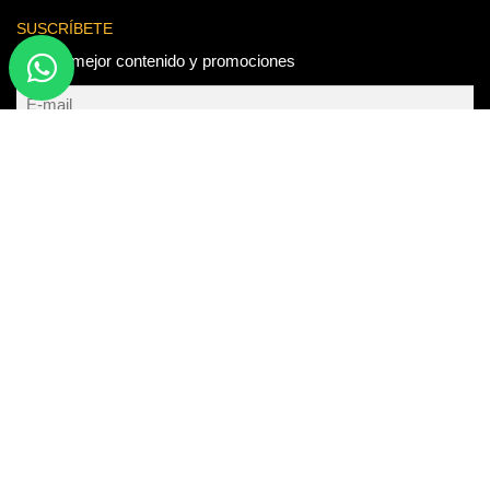
SUSCRÍBETE
Para el mejor contenido y promociones
Enviar
Certificación
ISO 9001
216.73.216.63(US)