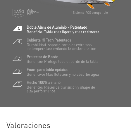
* Sistema FCS compatible
Doble Alma de Aluminio - Patentado
A
Beneficio: Tabla mas ligera y mas resistente
Cubierta Hi Tech Patentada
B
Durabilidad: soporta cambios extremos
de temperatura evitando la deslaminacion
Protector de Borde
C
Beneficio: Protege todo el borde de la tabla
Foam para tabla epóxica
D
Beneficivo: Mas flotacion y no absorbe agua
Hecho 100% a mano
E
Beneficio: Rieles de transición y shape de
alta performance
Valoraciones