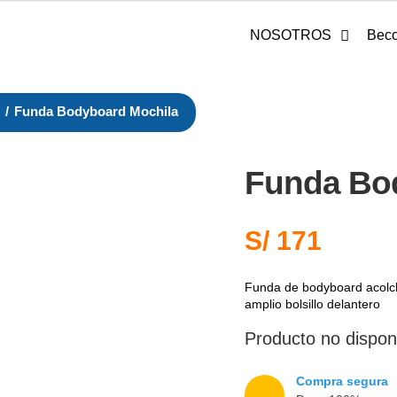
NOSOTROS
Beco
D
/
Funda Bodyboard Mochila
Funda Bo
S/
171
Funda
de bodyboard acolch
amplio bolsillo delantero
Producto no dispon
Compra segura