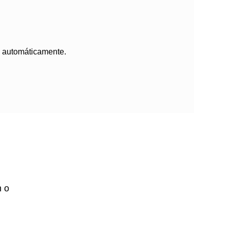
án automáticamente.
m o