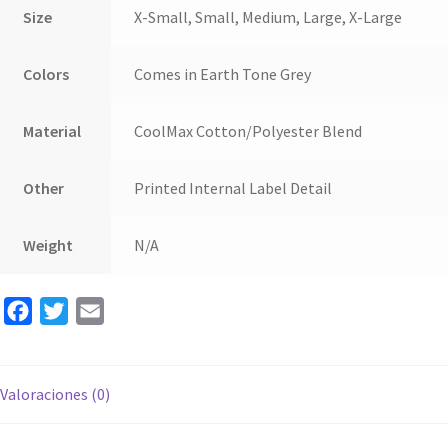
Size
X-Small, Small, Medium, Large, X-Large
Colors
Comes in Earth Tone Grey
Material
CoolMax Cotton/Polyester Blend
Other
Printed Internal Label Detail
Weight
N/A
F
T
E
a
w
m
c
i
a
Valoraciones (0)
e
t
i
b
t
l