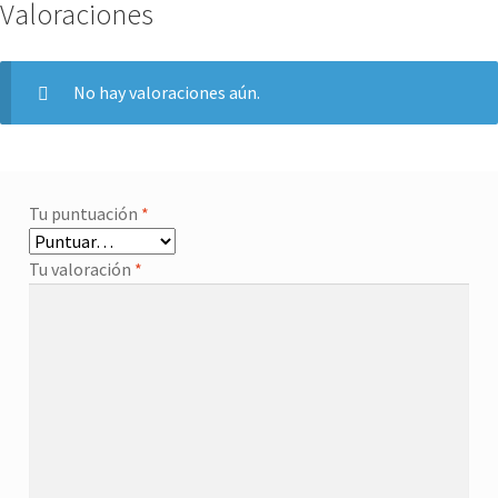
o
e
Valoraciones
o
r
k
No hay valoraciones aún.
Tu puntuación
*
Tu valoración
*