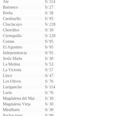
Ate
S/ 114
Barranco
S/ 27
Breña
S/ 38
Carabayllo
S/ 95
Chaclacayo
S/ 228
Chorrillos
S/ 30
Cieneguilla
S/ 228
Comas
S/ 95
El Agustino
S/ 95
Independencia
S/ 95
Jesús María
S/ 30
La Molina
S/ 53
La Victoria
S/ 57
Lince
S/ 47
Los Olivos
S/ 76
Lurigancho
S/ 114
Lurín
S/ 76
Magdalena del Mar
S/ 30
Magdalena Vieja
S/ 30
Miraflores
S/ 30
Pachacamac
S/ 99