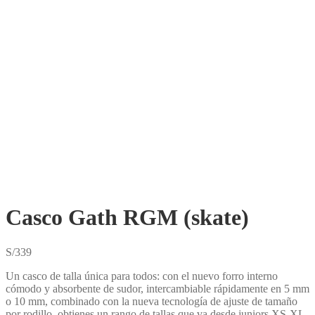
Casco Gath RGM (skate)
S/
339
Un casco de talla única para todos: con el nuevo forro interno
cómodo y absorbente de sudor, intercambiable rápidamente en 5 mm
o 10 mm, combinado con la nueva tecnología de ajuste de tamaño
por rodillo, obtienes un rango de tallas que va desde juniors XS-XL