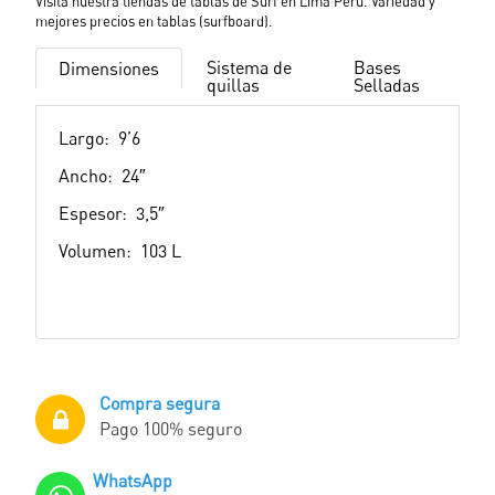
Visita nuestra tiendas de tablas de Surf en Lima Perú. Variedad y
mejores precios en tablas (surfboard).
Sistema de
Bases
Dimensiones
quillas
Selladas
Largo: 9’6
Ancho: 24″
Espesor: 3,5″
Volumen: 103 L
Compra segura
Pago 100% seguro
WhatsApp