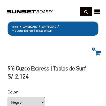
Regresar
sotros
/
/
/
Inicio
LONGBOARD
SURFBOARD
9’6 Cuzco Express | Tablas de Surf
cnología
Regresar
UNBOARD
deos
0
Regresar
ONGBOARD
xperience pro
og
Regresar
HORTBOARD
9’6 Cuzco Express | Tablas de Surf
kimboard
S/
2,124
D SCHOOL BOARD
amillas o Sleds
paraciones y cuidados
andboard
er todo
oyas
Color