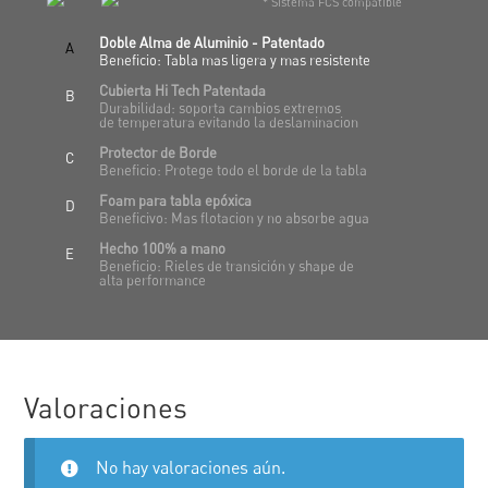
* Sistema FCS compatible
Doble Alma de Aluminio - Patentado
A
Beneficio: Tabla mas ligera y mas resistente
Cubierta Hi Tech Patentada
B
Durabilidad: soporta cambios extremos
de temperatura evitando la deslaminacion
Protector de Borde
C
Beneficio: Protege todo el borde de la tabla
Foam para tabla epóxica
D
Beneficivo: Mas flotacion y no absorbe agua
Hecho 100% a mano
E
Beneficio: Rieles de transición y shape de
alta performance
Valoraciones
No hay valoraciones aún.