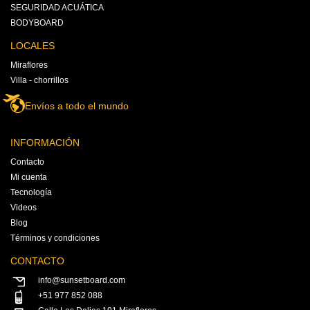
la
SEGURIDAD ACUÁTICA
página
de
BODYBOARD
producto
LOCALES
Miraflores
Villa - chorrillos
Envíos a todo el mundo
INFORMACIÓN
Contacto
Mi cuenta
Tecnología
Videos
Blog
Términos y condiciones
CONTACTO
info@sunsetboard.com
+51 977 852 088