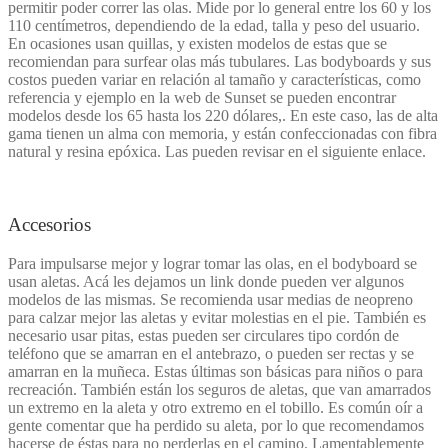
permitir poder correr las olas. Mide por lo general entre los 60 y los
110 centímetros, dependiendo de la edad, talla y peso del usuario.
En ocasiones usan quillas, y existen modelos de estas que se
recomiendan para surfear olas más tubulares. Las bodyboards y sus
costos pueden variar en relación al tamaño y características, como
referencia y ejemplo en la web de Sunset se pueden encontrar
modelos desde los 65 hasta los 220 dólares,. En este caso, las de alta
gama tienen un alma con memoria, y están confeccionadas con fibra
natural y resina epóxica. Las pueden revisar en el siguiente enlace.
Accesorios
Para impulsarse mejor y lograr tomar las olas, en el bodyboard se
usan aletas. Acá les dejamos un link donde pueden ver algunos
modelos de las mismas. Se recomienda usar medias de neopreno
para calzar mejor las aletas y evitar molestias en el pie. También es
necesario usar pitas, estas pueden ser circulares tipo cordón de
teléfono que se amarran en el antebrazo, o pueden ser rectas y se
amarran en la muñeca. Estas últimas son básicas para niños o para
recreación. También están los seguros de aletas, que van amarrados
un extremo en la aleta y otro extremo en el tobillo. Es común oír a
gente comentar que ha perdido su aleta, por lo que recomendamos
hacerse de éstas para no perderlas en el camino. Lamentablemente