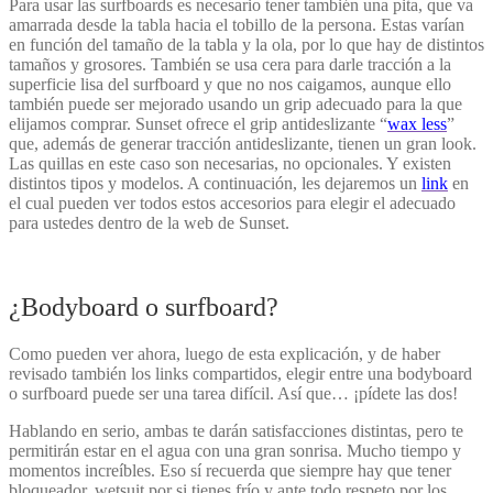
Para usar las surfboards es necesario tener también una pita, que va
amarrada desde la tabla hacia el tobillo de la persona. Estas varían
en función del tamaño de la tabla y la ola, por lo que hay de distintos
tamaños y grosores. También se usa cera para darle tracción a la
superficie lisa del surfboard y que no nos caigamos, aunque ello
también puede ser mejorado usando un grip adecuado para la que
elijamos comprar. Sunset ofrece el grip antideslizante “
wax less
”
que, además de generar tracción antideslizante, tienen un gran look.
Las quillas en este caso son necesarias, no opcionales. Y existen
distintos tipos y modelos. A continuación, les dejaremos un
link
en
el cual pueden ver todos estos accesorios para elegir el adecuado
para ustedes dentro de la web de Sunset.
¿Bodyboard o surfboard?
Como pueden ver ahora, luego de esta explicación, y de haber
revisado también los links compartidos, elegir entre una bodyboard
o surfboard puede ser una tarea difícil. Así que… ¡pídete las dos!
Hablando en serio, ambas te darán satisfacciones distintas, pero te
permitirán estar en el agua con una gran sonrisa. Mucho tiempo y
momentos increíbles. Eso sí recuerda que siempre hay que tener
bloqueador, wetsuit por si tienes frío y ante todo respeto por los