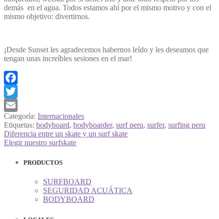
demás en el agua. Todos estamos ahí por el mismo motivo y con el
mismo objetivo: divertirnos.
¡Desde Sunset les agradecemos habernos leído y les deseamos que
tengan unas increíbles sesiones en el mar!
Facebook
Twitter
Categoría:
Internacionales
Email
Etiquetas:
bodyboard
,
bodyboarder
,
surf peru
,
surfer
,
surfing peru
Navegación
Anterior:
Diferencia entre un skate y un surf skate
Siguiente:
Elegir nuestro surfskate
de
entradas
PRODUCTOS
SURFBOARD
SEGURIDAD ACUÁTICA
BODYBOARD