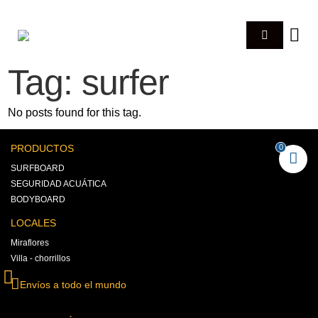
Tag: surfer
No posts found for this tag.
PRODUCTOS
0
SURFBOARD
SEGURIDAD ACUÁTICA
BODYBOARD
LOCALES
Miraflores
Villa - chorrillos
Envíos a todo el mundo