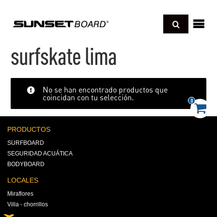
Regresar
sotros
surfskate lima
cnología
Regresar
No se han encontrado productos que
coincidan con tu selección.
UNBOARD
deos
0
Regresar
ONGBOARD
xperience pro
og
PRODUCTOS
Regresar
HORTBOARD
SURFBOARD
kimboard
D SCHOOL BOARD
SEGURIDAD ACUÁTICA
amillas o Sleds
paraciones y cuidados
andboard
BODYBOARD
er todo
oyas
LOCALES
Miraflores
Villa - chorrillos