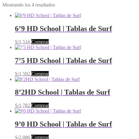
Mostrando los 4 resultados
6’9 HD School | Tablas de Surf
Este
S/
1,516
Comprar
producto
tiene
múltiples
7’5 HD School | Tablas de Surf
variantes.
Las
Este
S/
1,592
Comprar
opciones
producto
se
tiene
pueden
múltiples
8’2HD School | Tablas de Surf
elegir
variantes.
en
Las
la
Este
S/
1,782
Comprar
opciones
página
producto
se
de
tiene
pueden
producto
múltiples
9’0 HD School | Tablas de Surf
elegir
variantes.
en
Las
la
Este
S/
2,086
Comprar
opciones