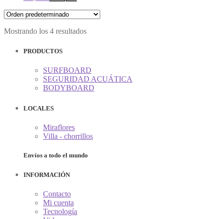
página
producto
se
de
tiene
pueden
producto
múltiples
elegir
Mostrando los 4 resultados
variantes.
en
Las
la
opciones
PRODUCTOS
página
se
de
pueden
producto
SURFBOARD
elegir
SEGURIDAD ACUÁTICA
en
BODYBOARD
la
página
LOCALES
de
producto
Miraflores
Villa - chorrillos
Envíos a todo el mundo
INFORMACIÓN
Contacto
Mi cuenta
Tecnología