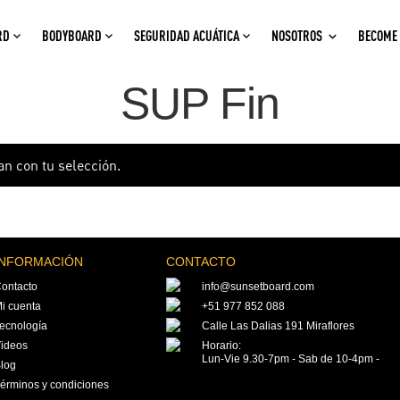
RD
BODYBOARD
SEGURIDAD ACUÁTICA
NOSOTROS
BECOME 
SUP Fin
n con tu selección.
INFORMACIÓN
CONTACTO
ontacto
info@sunsetboard.com
i cuenta
+51 977 852 088
ecnología
Calle Las Dalias 191 Miraflores
ideos
Horario:
Lun-Vie 9.30-7pm - Sab de 10-4pm -
log
érminos y condiciones