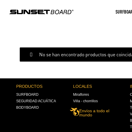
SURFBOA
No se han encontrado productos que coincida
PRODUCTOS
LOCALES
SURFBOARD
Miraflores
C
SEGURIDAD ACUÁTICA
Villa - chorrillos
M
BODYBOARD
T
Envíos a todo el
V
mundo
B
T