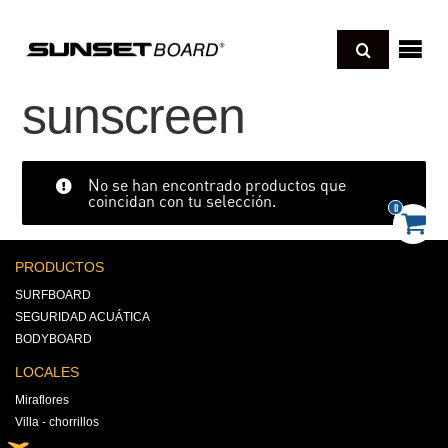
Regresar
sotros
sunscreen
cnología
Regresar
No se han encontrado productos que
coincidan con tu selección.
UNBOARD
deos
0
Regresar
ONGBOARD
xperience pro
og
PRODUCTOS
Regresar
HORTBOARD
SURFBOARD
kimboard
D SCHOOL BOARD
SEGURIDAD ACUÁTICA
amillas o Sleds
paraciones y cuidados
andboard
BODYBOARD
er todo
oyas
LOCALES
Miraflores
Villa - chorrillos