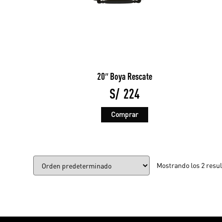
20″ Boya Rescate
S/
224
Este
Comprar
producto
tiene
múltiples
variantes.
Las
opciones
se
pueden
Mostrando los 2 resu
elegir
en
la
página
de
producto