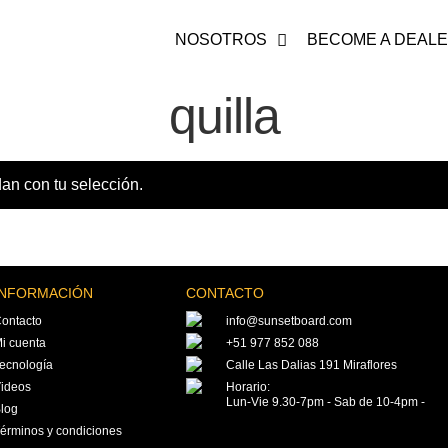
NOSOTROS
BECOME A DEAL
quilla
an con tu selección.
INFORMACIÓN
CONTACTO
ontacto
info@sunsetboard.com
i cuenta
+51 977 852 088
ecnología
Calle Las Dalias 191 Miraflores
ideos
Horario:
Lun-Vie 9.30-7pm - Sab de 10-4pm -
log
érminos y condiciones