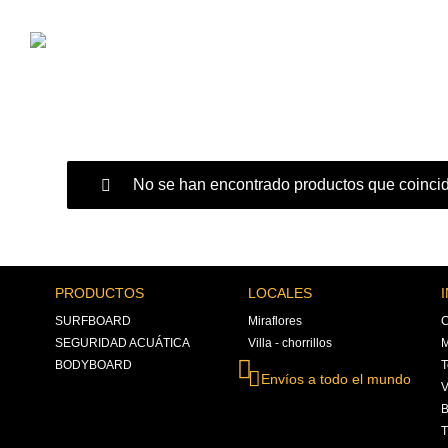
No se han encontrado productos que coincid
PRODUCTOS
LOCALES
SURFBOARD
Miraflores
C
SEGURIDAD ACUÁTICA
Villa - chorrillos
M
BODYBOARD
T
Envíos a todo el mundo
V
B
T