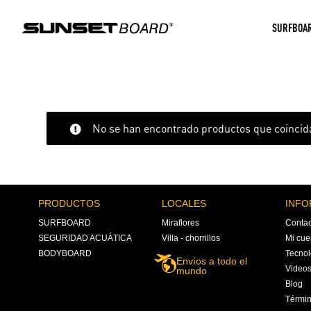
SURFBOA
No se han encontrado productos que coincida
PRODUCTOS
LOCALES
INFO
SURFBOARD
Miraflores
Contac
SEGURIDAD ACUÁTICA
Villa - chorrillos
Mi cue
BODYBOARD
Tecnol
Envíos a todo el
Video
mundo
Blog
Términ