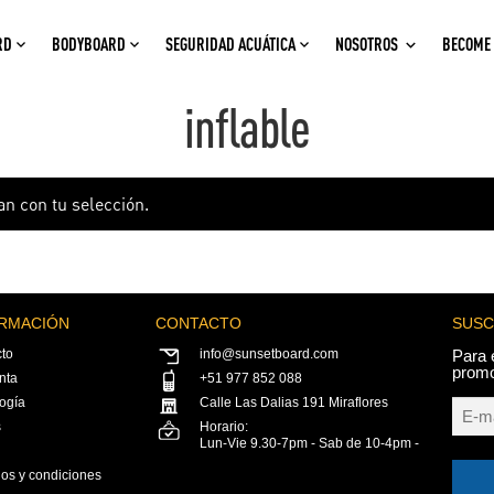
RD
BODYBOARD
SEGURIDAD ACUÁTICA
NOSOTROS
BECOME 
inflable
n con tu selección.
RMACIÓN
CONTACTO
SUSC
to
info@sunsetboard.com
Para 
prom
nta
+51 977 852 088
ogía
Calle Las Dalias 191 Miraflores
s
Horario:
Lun-Vie 9.30-7pm - Sab de 10-4pm -
os y condiciones