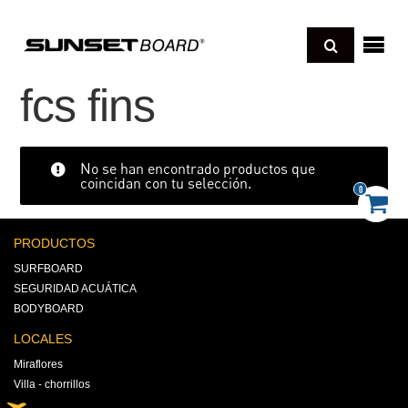
Regresar
sotros
fcs fins
cnología
Regresar
No se han encontrado productos que
coincidan con tu selección.
UNBOARD
deos
0
Regresar
ONGBOARD
xperience pro
og
PRODUCTOS
Regresar
HORTBOARD
SURFBOARD
kimboard
D SCHOOL BOARD
SEGURIDAD ACUÁTICA
amillas o Sleds
paraciones y cuidados
andboard
BODYBOARD
er todo
oyas
LOCALES
Miraflores
Villa - chorrillos