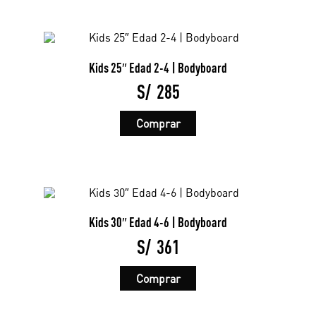
variantes.
Las
opciones
se
pueden
elegir
Kids 25″ Edad 2-4 | Bodyboard
en
la
S/
285
página
de
Este
producto
Comprar
producto
tiene
múltiples
variantes.
Las
opciones
se
pueden
elegir
Kids 30″ Edad 4-6 | Bodyboard
en
la
S/
361
página
de
Este
producto
Comprar
producto
tiene
múltiples
variantes.