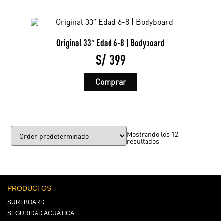
Las
opciones
se
pueden
elegir
Original 33″ Edad 6-8 | Bodyboard
en
la
S/
399
página
de
Este
producto
Comprar
producto
tiene
múltiples
variantes.
Las
opciones
se
Mostrando los 12
pueden
resultados
elegir
en
la
página
de
producto
PRODUCTOS
SURFBOARD
SEGURIDAD ACUÁTICA