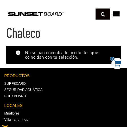
Regresar
sotros
Chaleco
cnología
Regresar
No se han encontrado productos que
coincidan con tu selección.
UNBOARD
deos
0
Regresar
ONGBOARD
xperience pro
og
PRODUCTOS
Regresar
HORTBOARD
SURFBOARD
kimboard
D SCHOOL BOARD
SEGURIDAD ACUÁTICA
amillas o Sleds
paraciones y cuidados
andboard
BODYBOARD
er todo
oyas
LOCALES
Miraflores
Villa - chorrillos