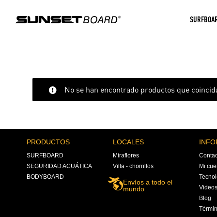
SURFBOA
No se han encontrado productos que coincida
PRODUCTOS
LOCALES
INFO
SURFBOARD
Miraflores
Contac
SEGURIDAD ACUÁTICA
Villa - chorrillos
Mi cue
BODYBOARD
Tecnol
Envíos a todo el
Video
mundo
Blog
Términ