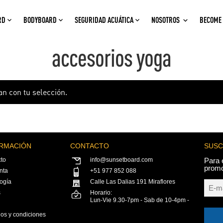
RD
BODYBOARD
SEGURIDAD ACUÁTICA
NOSOTROS
BECOME 
accesorios yoga
n con tu selección.
RMACIÓN
CONTACTO
SUSC
to
info@sunsetboard.com
Para 
prom
nta
+51 977 852 088
ogía
Calle Las Dalias 191 Miraflores
s
Horario:
Lun-Vie 9.30-7pm - Sab de 10-4pm -
os y condiciones